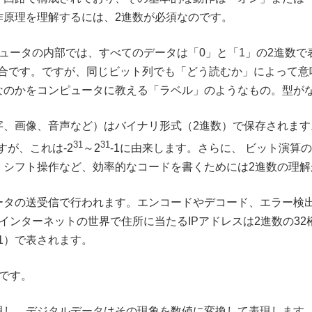
作原理を理解するには、2進数が必須なのです。
ュータの内部では、すべてのデータは「0」と「1」の2進数で
1といった具合です。ですが、同じビット列でも「どう読むか」によっ
なのかをコンピュータに教える「ラベル」のようなもの。型が
、音声など）はバイナリ形式（2進数）で保存されます。例えば、Jav
31
31
ですが、これは-2
～2
-1に由来します。さらに、 ビット演算
、シフト操作など、効率的なコードを書くためには2進数の理解
ータの送受信で行われます。エンコードやデコード、エラー検
インターネットの世界で住所に当たるIPアドレスは2進数の32
011001）で表されます。
です。
現し、デジタルデータはその現象を数値に変換して表現します