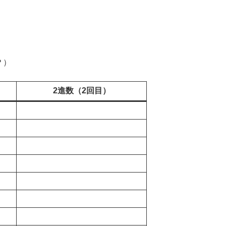
？）
2進数（2回目）