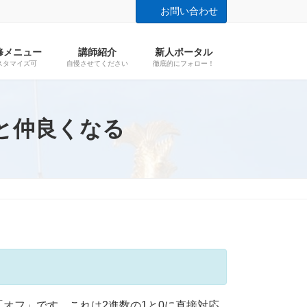
お問い合わせ
修メニュー
講師紹介
新人ポータル
スタマイズ可
自慢させてください
徹底的にフォロー！
と仲良くなる
オフ」です。これは2進数の1と0に直接対応