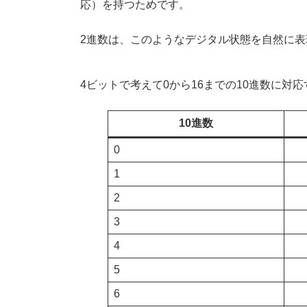
応）を持つためです。
2進数は、このようなデジタル状態を自然に
4ビットで考えて0から16までの10進数に対
10進数
0
1
2
3
4
5
6