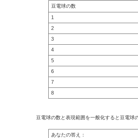
豆電球の数
1
2
3
4
5
6
7
8
豆電球の数と表現範囲を一般化すると豆電球
あなたの答え：