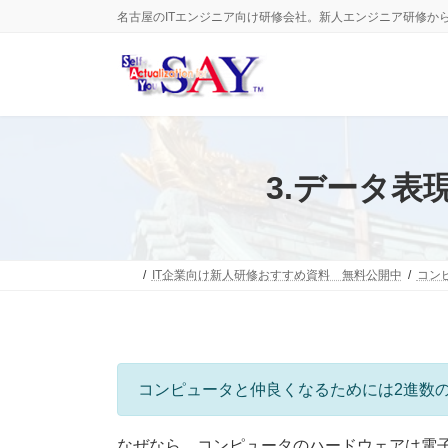
コ
ナ
名古屋のITエンジニア向け研修会社。新人エンジニア研修か
ン
ビ
テ
ゲ
ン
ー
ツ
シ
へ
ョ
ス
ン
キ
に
ッ
移
3.データ
プ
動
IT企業向け新人研修おすすめ資料 無料公開中
コン
コンピュータと仲良くなるためには2進数
なぜなら、コンピュータのハードウェアは電子