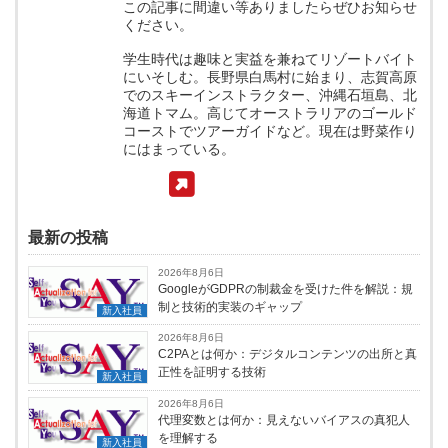
この記事に間違い等ありましたらぜひお知らせ
ください。
学生時代は趣味と実益を兼ねてリゾートバイト
にいそしむ。長野県白馬村に始まり、志賀高原
でのスキーインストラクター、沖縄石垣島、北
海道トマム。高じてオーストラリアのゴールド
コーストでツアーガイドなど。現在は野菜作り
にはまっている。
最新の投稿
2026年8月6日
GoogleがGDPRの制裁金を受けた件を解説：規
制と技術的実装のギャップ
新入社員
2026年8月6日
C2PAとは何か：デジタルコンテンツの出所と真
正性を証明する技術
新入社員
2026年8月6日
代理変数とは何か：見えないバイアスの真犯人
を理解する
新入社員