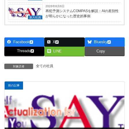
2026年8月6日
再犯予測システムCOMPASを解説：AIの差別性
が明らかになった歴史的事例
新入社員
Facebook
X
Bluesky
Threads
LINE
Copy
全ての社員
対象読者
前の記事