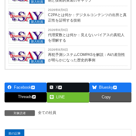
制と技術的実装のギャップ
新入社員
2026年8月6日
C2PAとは何か：デジタルコンテンツの出所と真
正性を証明する技術
新入社員
2026年8月6日
代理変数とは何か：見えないバイアスの真犯人
を理解する
新入社員
2026年8月6日
再犯予測システムCOMPASを解説：AIの差別性
が明らかになった歴史的事例
新入社員
Facebook
X
Bluesky
Threads
LINE
Copy
全ての社員
対象読者
前の記事