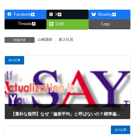
Facebook
X
Bluesky
Threads
LINE
Copy
山崎講師
、
新入社員
対象読者
前の記事
【素朴な疑問】なぜ「偏差平均」と呼ばないの？標準偏差という名前が選ばれた深いワケ
2025年12月27日
次の記事