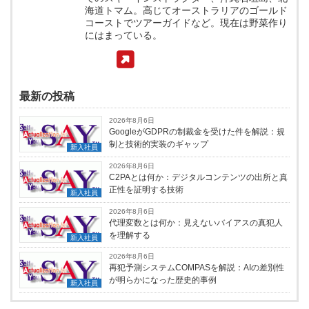
海道トマム。高じてオーストラリアのゴールド
コーストでツアーガイドなど。現在は野菜作り
にはまっている。
最新の投稿
2026年8月6日
GoogleがGDPRの制裁金を受けた件を解説：規
制と技術的実装のギャップ
新入社員
2026年8月6日
C2PAとは何か：デジタルコンテンツの出所と真
正性を証明する技術
新入社員
2026年8月6日
代理変数とは何か：見えないバイアスの真犯人
を理解する
新入社員
2026年8月6日
再犯予測システムCOMPASを解説：AIの差別性
が明らかになった歴史的事例
新入社員