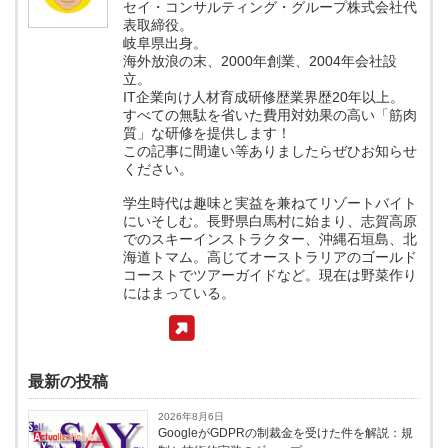
セイ・コンサルティング・グループ株式会社代
表取締役。
岐阜県出身。
海外放浪の末、2000年創業、2004年会社設
立。
IT企業向け人材育成研修歴業界歴20年以上。
すべての無駄を省いた費用対効果の高い「筋肉
質」な研修を提供します！
この記事に間違い等ありましたらぜひお知らせ
ください。
学生時代は趣味と実益を兼ねてリゾートバイト
にいそしむ。長野県白馬村に始まり、志賀高原
でのスキーインストラクター、沖縄石垣島、北
海道トマム。高じてオーストラリアのゴールド
コーストでツアーガイドなど。現在は野菜作り
にはまっている。
最新の投稿
2026年8月6日
GoogleがGDPRの制裁金を受けた件を解説：規