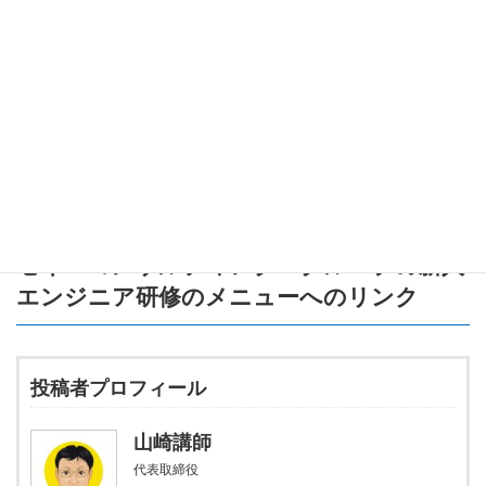
スイッチの動作原理を深掘りする
回路設計を学ぶ
キーボードのプログラミングに挑戦する
もし興味が湧いたら、自作キーボードコミュニティに参加してみ
てください！たくさんのアイデアやヒントが得られるはずです。
それでは、次回もお楽しみに！
セイ・コンサルティング・グループの新人
エンジニア研修のメニュー
へのリンク
投稿者プロフィール
山崎講師
代表取締役