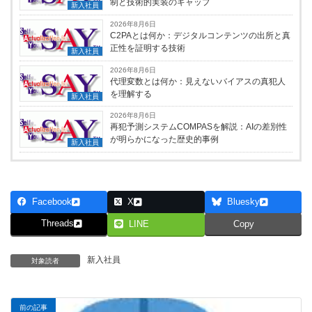
制と技術的実装のギャップ
新入社員
2026年8月6日
C2PAとは何か：デジタルコンテンツの出所と真
正性を証明する技術
新入社員
2026年8月6日
代理変数とは何か：見えないバイアスの真犯人
を理解する
新入社員
2026年8月6日
再犯予測システムCOMPASを解説：AIの差別性
が明らかになった歴史的事例
新入社員
Facebook
X
Bluesky
Threads
LINE
Copy
新入社員
対象読者
前の記事