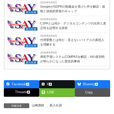
2026年8月6日
GoogleがGDPRの制裁金を受けた件を解説：規
制と技術的実装のギャップ
新入社員
2026年8月6日
C2PAとは何か：デジタルコンテンツの出所と真
正性を証明する技術
新入社員
2026年8月6日
代理変数とは何か：見えないバイアスの真犯人
を理解する
新入社員
2026年8月6日
再犯予測システムCOMPASを解説：AIの差別性
が明らかになった歴史的事例
新入社員
Facebook
X
Bluesky
Threads
LINE
Copy
山崎講師
、
新入社員
対象読者