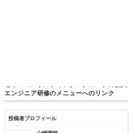
安定ソートと不安定ソートの違い
計算量（Big-O表記）の深堀り
再帰処理のメモリ消費と最適化方法
クイックソートはアルゴリズムの中でも定番中の定番です。
一度理解できれば、他のソートアルゴリズムもグッと理解しやす
くなりますよ！
それでは、また次回の記事でお会いしましょう。
セイ・コンサルティング・グループの新人
エンジニア研修のメニュー
へのリンク
投稿者プロフィール