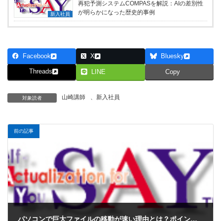
再犯予測システムCOMPASを解説：AIの差別性
が明らかになった歴史的事例
新入社員
Facebook
X
Bluesky
Threads
LINE
Copy
山崎講師
、
新入社員
対象読者
前の記事
パソコンで巨大ファイルの移動が速い理由とは？ポインタの仕組みをやさしく解説！