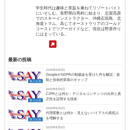
学生時代は趣味と実益を兼ねてリゾートバイト
にいそしむ。長野県白馬村に始まり、志賀高原
でのスキーインストラクター、沖縄石垣島、北
海道トマム。高じてオーストラリアのゴールド
コーストでツアーガイドなど。現在は野菜作り
にはまっている。
最新の投稿
2026年8月6日
GoogleがGDPRの制裁金を受けた件を解説：規
制と技術的実装のギャップ
新入社員
2026年8月6日
C2PAとは何か：デジタルコンテンツの出所と真
正性を証明する技術
新入社員
2026年8月6日
代理変数とは何か：見えないバイアスの真犯人
を理解する
新入社員
2026年8月6日