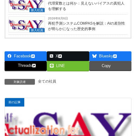
代理変数とは何か：見えないバイアスの真犯人
を理解する
新入社員
2026年8月6日
再犯予測システムCOMPASを解説：AIの差別性
が明らかになった歴史的事例
新入社員
Facebook
X
Bluesky
Threads
LINE
Copy
全ての社員
対象読者
前の記事