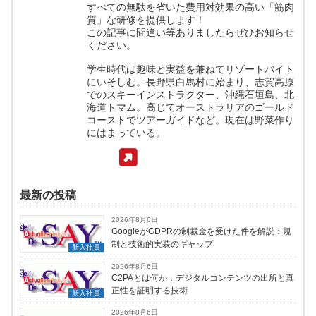
すべての無駄を省いた費用対効果の高い「筋肉
質」な研修を提供します！
この記事に間違い等ありましたらぜひお知らせ
ください。
学生時代は趣味と実益を兼ねてリゾートバイト
にいそしむ。長野県白馬村に始まり、志賀高原
でのスキーインストラクター、沖縄石垣島、北
海道トマム。高じてオーストラリアのゴールド
コーストでツアーガイドなど。現在は野菜作り
にはまっている。
最新の投稿
2026年8月6日
GoogleがGDPRの制裁金を受けた件を解説：規
制と技術的実装のギャップ
新入社員
2026年8月6日
C2PAとは何か：デジタルコンテンツの出所と真
正性を証明する技術
新入社員
2026年8月6日