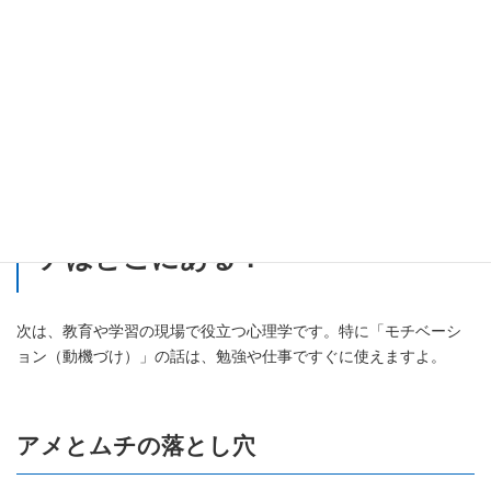
この時期に、親や社会に反発したり、悩み苦しんだりすることを
「モラトリアム（猶予期間）」と言います。一見ネガティブに見
えますが、大人の社会に入るために必要な「心の準備期間」なの
です。
2. 教育心理学：やる気のスイッ
チはどこにある？
次は、教育や学習の現場で役立つ心理学です。特に「モチベーシ
ョン（動機づけ）」の話は、勉強や仕事ですぐに使えますよ。
アメとムチの落とし穴