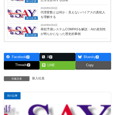
正性を証明する技術
新入社員
2026年8月6日
代理変数とは何か：見えないバイアスの真犯人
を理解する
新入社員
2026年8月6日
再犯予測システムCOMPASを解説：AIの差別性
が明らかになった歴史的事例
新入社員
Facebook
X
Bluesky
Threads
LINE
Copy
新入社員
対象読者
前の記事