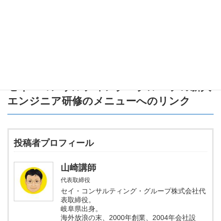
正直村への道を教えてもらえる
という点です。
このように
相手が正直者かうそつきか分からない状況
でも
常に正
しい道を知ることができる質問
をすることが、論理パズルの解決
法として重要ですね！
セイ・コンサルティング・グループの新人
エンジニア研修のメニュー
へのリンク
投稿者プロフィール
山崎講師
代表取締役
セイ・コンサルティング・グループ株式会社代
表取締役。
岐阜県出身。
海外放浪の末、2000年創業、2004年会社設