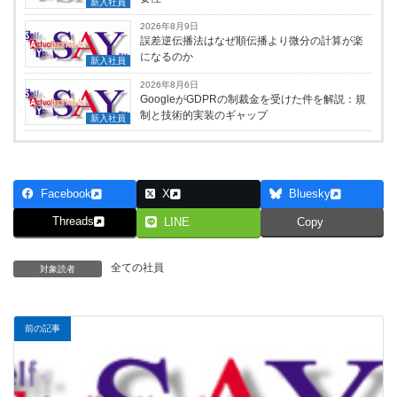
新入社員
2026年8月9日
誤差逆伝播法はなぜ順伝播より微分の計算が楽
になるのか
新入社員
2026年8月6日
GoogleがGDPRの制裁金を受けた件を解説：規
制と技術的実装のギャップ
新入社員
Facebook
X
Bluesky
Threads
LINE
Copy
全ての社員
対象読者
前の記事