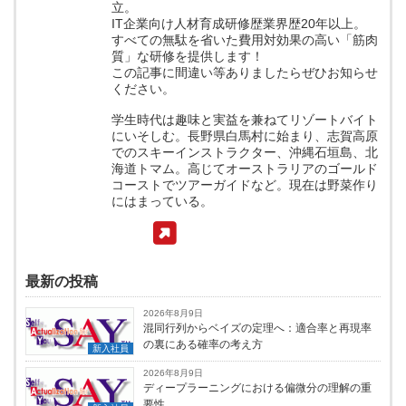
立。
IT企業向け人材育成研修歴業界歴20年以上。
すべての無駄を省いた費用対効果の高い「筋肉
質」な研修を提供します！
この記事に間違い等ありましたらぜひお知らせ
ください。
学生時代は趣味と実益を兼ねてリゾートバイト
にいそしむ。長野県白馬村に始まり、志賀高原
でのスキーインストラクター、沖縄石垣島、北
海道トマム。高じてオーストラリアのゴールド
コーストでツアーガイドなど。現在は野菜作り
にはまっている。
最新の投稿
2026年8月9日
混同行列からベイズの定理へ：適合率と再現率
の裏にある確率の考え方
新入社員
2026年8月9日
ディープラーニングにおける偏微分の理解の重
要性