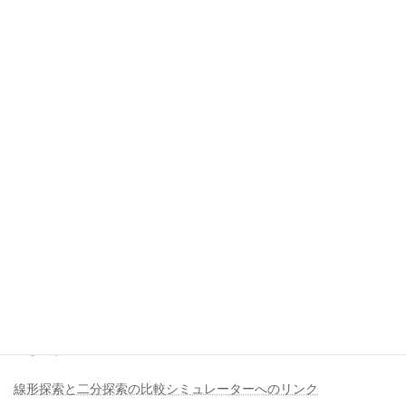
較して、一致しますから、
変数iが2のときに一致します。そうするとretが3になり、結果は3
と表示されます。
線形探索はもっとも一般的な探索方法です。
探索対象が前のほうにあれば、速く終わりますが、探索対象が終
わりのほうにあったり、見つからない場合は時間がかかってしま
う
というデメリットがあります。
探索方法にもさまざまなものがありますから、いろいろと探して
みてください。
以上、線形探索について解説しました。
このサンプルコードを
Javaタッチタイプゲーム
として遊ぶことが
できます。
線形探索と二分探索の比較シミュレーターへのリンク