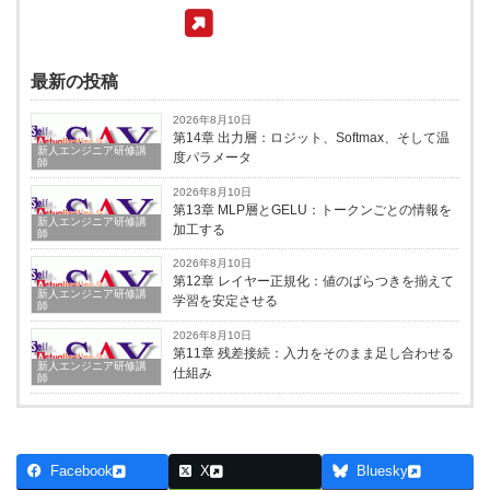
最新の投稿
2026年8月10日
第14章 出力層：ロジット、Softmax、そして温
新人エンジニア研修講
度パラメータ
師
2026年8月10日
第13章 MLP層とGELU：トークンごとの情報を
新人エンジニア研修講
加工する
師
2026年8月10日
第12章 レイヤー正規化：値のばらつきを揃えて
新人エンジニア研修講
学習を安定させる
師
2026年8月10日
第11章 残差接続：入力をそのまま足し合わせる
新人エンジニア研修講
仕組み
師
Facebook
X
Bluesky