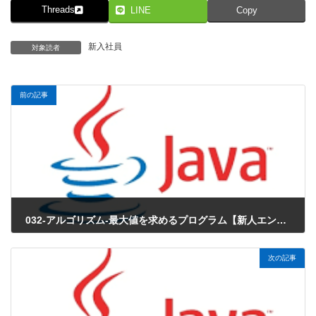
Threads
LINE
Copy
新入社員
対象読者
前の記事
032-アルゴリズム-最大値を求めるプログラム【新人エンジニアが最初に覚えたい100のJava文法】
2018年3月29日
次の記事