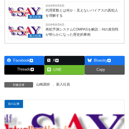
2026年8月6日
代理変数とは何か：見えないバイアスの真犯人
を理解する
新入社員
2026年8月6日
再犯予測システムCOMPASを解説：AIの差別性
が明らかになった歴史的事例
新入社員
Facebook
X
Bluesky
Threads
LINE
Copy
山崎講師
、
新入社員
対象読者
前の記事