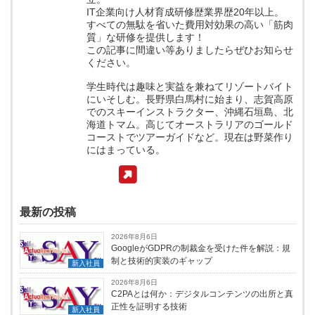
IT企業向け人材育成研修歴業界歴20年以上。
すべての無駄を省いた費用対効果の高い「筋肉
質」な研修を提供します！
この記事に間違い等ありましたらぜひお知らせ
ください。
学生時代は趣味と実益を兼ねてリゾートバイト
にいそしむ。長野県白馬村に始まり、志賀高原
でのスキーインストラクター、沖縄石垣島、北
海道トマム。高じてオーストラリアのゴールド
コーストでツアーガイドなど。現在は野菜作り
にはまっている。
最新の投稿
2026年8月6日
GoogleがGDPRの制裁金を受けた件を解説：規
制と技術的実装のギャップ
新入社員
2026年8月6日
C2PAとは何か：デジタルコンテンツの出所と真
正性を証明する技術
新入社員