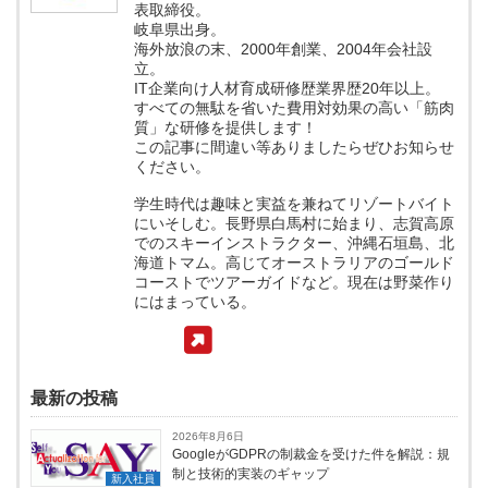
表取締役。
岐阜県出身。
海外放浪の末、2000年創業、2004年会社設
立。
IT企業向け人材育成研修歴業界歴20年以上。
すべての無駄を省いた費用対効果の高い「筋肉
質」な研修を提供します！
この記事に間違い等ありましたらぜひお知らせ
ください。
学生時代は趣味と実益を兼ねてリゾートバイト
にいそしむ。長野県白馬村に始まり、志賀高原
でのスキーインストラクター、沖縄石垣島、北
海道トマム。高じてオーストラリアのゴールド
コーストでツアーガイドなど。現在は野菜作り
にはまっている。
最新の投稿
2026年8月6日
GoogleがGDPRの制裁金を受けた件を解説：規
制と技術的実装のギャップ
新入社員