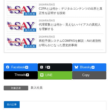
2026年8月6日
C2PAとは何か：デジタルコンテンツの出所と真
正性を証明する技術
新入社員
2026年8月6日
代理変数とは何か：見えないバイアスの真犯人
を理解する
新入社員
2026年8月6日
再犯予測システムCOMPASを解説：AIの差別性
が明らかになった歴史的事例
新入社員
Facebook
X
Bluesky
Threads
LINE
Copy
新入社員
対象読者
前の記事