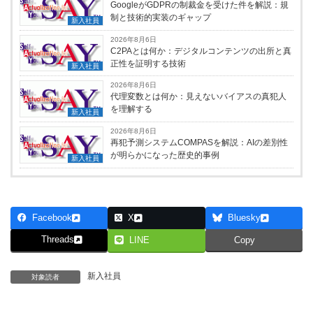
GoogleがGDPRの制裁金を受けた件を解説：規
制と技術的実装のギャップ
新入社員
2026年8月6日
C2PAとは何か：デジタルコンテンツの出所と真
正性を証明する技術
新入社員
2026年8月6日
代理変数とは何か：見えないバイアスの真犯人
を理解する
新入社員
2026年8月6日
再犯予測システムCOMPASを解説：AIの差別性
が明らかになった歴史的事例
新入社員
Facebook
X
Bluesky
Threads
LINE
Copy
新入社員
対象読者