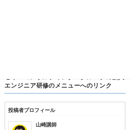
レッジの共有、トラブル対応に欠かせない存在です。
新人エンジニアの皆さんも、「読む力」と「書く力」を少しずつ
鍛えていきましょう！
最初は難しく感じるかもしれませんが、慣れてくるとドキュメン
トの重要性が自然とわかってきますよ。
ぜひ、積極的にドキュメントに触れてみてくださいね！
これからの学びの一助になれば嬉しいです。頑張ってください！
セイ・コンサルティング・グループの新人
エンジニア研修のメニュー
へのリンク
投稿者プロフィール
山崎講師