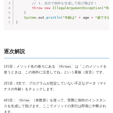
// 1. 自分で例外を生成して投げ飛ばす！
throw
new
IllegalArgumentException
(
"年
}
System
.
out
.
println
(
"年齢は"
+
 age 
+
"歳ですね"
}
逐次解説
1行目：メソッド名の後ろにある
は「このメソッドを
throws
使うときは、この例外に注意してね」という看板（宣言）です。
2行目：if文で、プログラムが想定していない不正なデータ（マイ
ナスの年齢）をチェックします。
4行目：
（単数形）を使って、実際に例外のインスタン
throw
スを生成して投げます。ここでメソッドの実行は即座に中断され
ます。