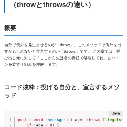
（throwとthrowsの違い）
概要
自分で例外を発生させるのが「throw」、このメソッドは例外を出
すかもしれないと宣言するのが「throws」です。 この章では、呼
び出し元に対して「ここから先は君の責任で処理してね」とバト
ンを渡す仕組みを理解します。
コード抜粋：投げる自分と、宣言するメソ
ッド
public
void
checkAge
(
int
 age
)
throws
IllegalArg
if
(
age 
<
0
)
{