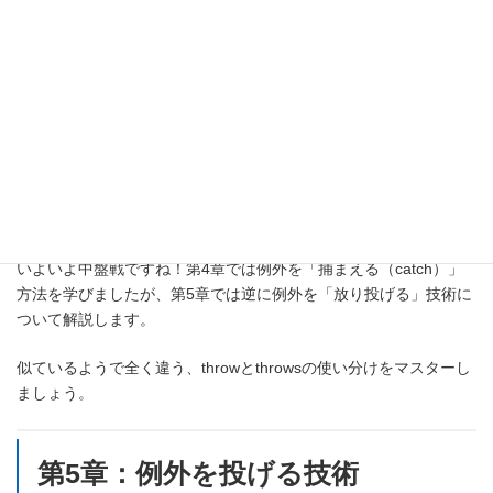
実行順序のルール、整理できましたか？ 「例外が起きても、最後
は必ずfinallyで締める」という流れが分かれば、バグに強いコード
が書けるようになりますよ！
次は、例外を「捕まえる」のではなく、あえて「投げる」技術、
throwとthrowsの違い
について深掘りしましょう。 ここを間違え
るとチーム開発で混乱を招くので、しっかり押さえていきましょ
う。
いよいよ中盤戦ですね！第4章では例外を「捕まえる（catch）」
方法を学びましたが、第5章では逆に例外を「放り投げる」技術に
ついて解説します。
似ているようで全く違う、throwとthrowsの使い分けをマスターし
ましょう。
第5章：例外を投げる技術