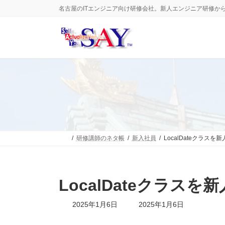
コ
ナ
名古屋のITエンジニア向け研修会社。新人エンジニア研修か
ン
ビ
テ
ゲ
ン
ー
ツ
シ
へ
ョ
ス
ン
キ
に
ッ
移
プ
動
研修講師のネタ帳
新入社員
LocalDateクラス
LocalDateクラス
最
2025年1月6日
2025年1月6日
終
更