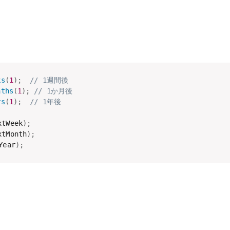
ks
(
1
)
;
// 1週間後
nths
(
1
)
;
// 1か月後
rs
(
1
)
;
// 1年後
xtWeek
)
;
xtMonth
)
;
Year
)
;