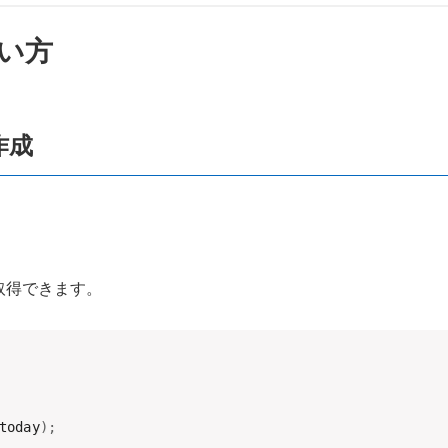
使い方
作成
取得できます。
today
)
;