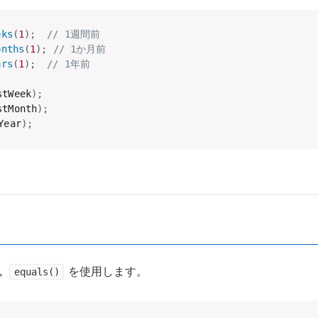
eks
(
1
)
;
// 1週間前
onths
(
1
)
;
// 1か月前
ars
(
1
)
;
// 1年前
stWeek
)
;
stMonth
)
;
Year
)
;
,
を使用します。
equals()