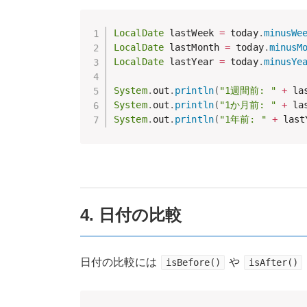
LocalDate
 lastWeek 
=
 today
.
minusWe
LocalDate
 lastMonth 
=
 today
.
minusM
LocalDate
 lastYear 
=
 today
.
minusYe
System
.
out
.
println
(
"1週間前: "
+
 la
System
.
out
.
println
(
"1か月前: "
+
 la
System
.
out
.
println
(
"1年前: "
+
 last
4. 日付の比較
日付の比較には
や
isBefore()
isAfter()