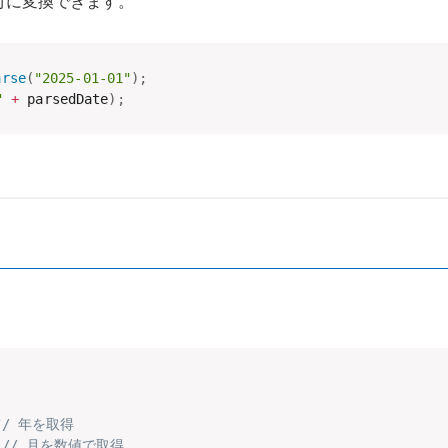
付に変換できます。
arse
(
"2025-01-01"
)
;
"
+
 parsedDate
)
;
// 年を取得
// 月を数値で取得