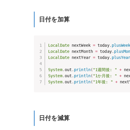
日付を加算
LocalDate
 nextWeek 
=
 today
.
plusWee
LocalDate
 nextMonth 
=
 today
.
plusMo
LocalDate
 nextYear 
=
 today
.
plusYea
System
.
out
.
println
(
"1週間後: "
+
 ne
System
.
out
.
println
(
"1か月後: "
+
 ne
System
.
out
.
println
(
"1年後: "
+
 next
日付を減算