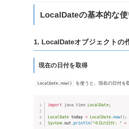
LocalDateの基本的な
1. LocalDateオブジェクトの
現在の日付を取得
を使うと、現在の日付を
LocalDate.now()
import
java
.
time
.
LocalDate
;
LocalDate
 today 
=
LocalDate
.
now
(
)
;
System
.
out
.
println
(
"今日の日付: "
+
 