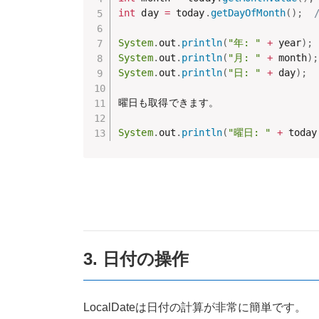
int
 day 
=
 today
.
getDayOfMonth
(
)
;
System
.
out
.
println
(
"年: "
+
 year
)
;
System
.
out
.
println
(
"月: "
+
 month
)
;
System
.
out
.
println
(
"日: "
+
 day
)
;
曜日も取得できます。

System
.
out
.
println
(
"曜日: "
+
 today
3. 日付の操作
LocalDateは日付の計算が非常に簡単です。