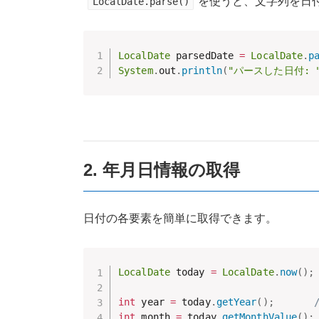
を使うと、文字列を日
LocalDate.parse()
LocalDate
 parsedDate 
=
LocalDate
.
p
System
.
out
.
println
(
"パースした日付: 
2. 年月日情報の取得
日付の各要素を簡単に取得できます。
LocalDate
 today 
=
LocalDate
.
now
(
)
;
int
 year 
=
 today
.
getYear
(
)
;
int
 month 
=
 today
.
getMonthValue
(
)
;