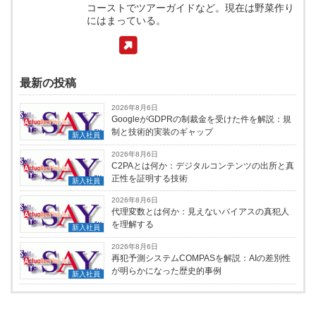
コーストでツアーガイドなど。現在は野菜作り
にはまっている。
最新の投稿
2026年8月6日
GoogleがGDPRの制裁金を受けた件を解説：規
制と技術的実装のギャップ
新入社員
2026年8月6日
C2PAとは何か：デジタルコンテンツの出所と真
正性を証明する技術
新入社員
2026年8月6日
代理変数とは何か：見えないバイアスの真犯人
を理解する
新入社員
2026年8月6日
再犯予測システムCOMPASを解説：AIの差別性
が明らかになった歴史的事例
新入社員