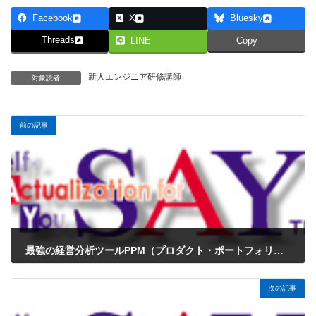
Facebook
X
Bluesky
Threads
LINE
Copy
新人エンジニア研修講師
対象読者
前の記事
最強の経営分析ツールPPM（プロダクト・ポートフォリオ・マネジメント）完全攻略ロードマップ
2026年3月23日
次の記事