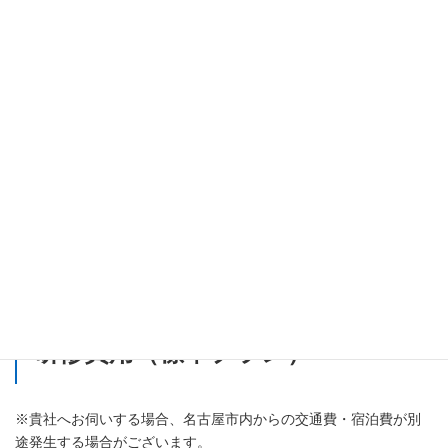
による客観的な評価
(3) 合計点に基づく「実施要否」の意思決定
８．実行計画（対策案）の具体化
【講義・演習】
(1) 優先順位（第一優先〜第三優先）の設定
(2) チェックリストの活用、レビュー会の実施、
マニュアル化などの具体策
(3) 演習：評価スコアに基づき、実効性の高い対
策プランを選定する
◎総まとめ
研修費用（標準プラン）
※貴社へお伺いする場合、名古屋市内からの交通費・宿泊費が別
途発生する場合がございます。