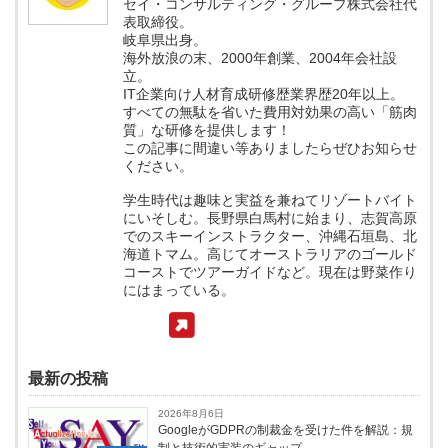
セイ・コンサルティング・グループ株式会社代
表取締役。
岐阜県出身。
海外放浪の末、2000年創業、2004年会社設
立。
IT企業向け人材育成研修歴業界歴20年以上。
すべての無駄を省いた費用対効果の高い「筋肉
質」な研修を提供します！
この記事に間違い等ありましたらぜひお知らせ
ください。
学生時代は趣味と実益を兼ねてリゾートバイト
にいそしむ。長野県白馬村に始まり、志賀高原
でのスキーインストラクター、沖縄石垣島、北
海道トマム。高じてオーストラリアのゴールド
コーストでツアーガイドなど。現在は野菜作り
にはまっている。
最新の投稿
2026年8月6日
GoogleがGDPRの制裁金を受けた件を解説：規