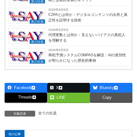
制と技術的実装のギャップ
新入社員
2026年8月6日
C2PAとは何か：デジタルコンテンツの出所と真
正性を証明する技術
新入社員
2026年8月6日
代理変数とは何か：見えないバイアスの真犯人
を理解する
新入社員
2026年8月6日
再犯予測システムCOMPASを解説：AIの差別性
が明らかになった歴史的事例
新入社員
Facebook
X
Bluesky
Threads
LINE
Copy
全ての社員
対象読者
前の記事