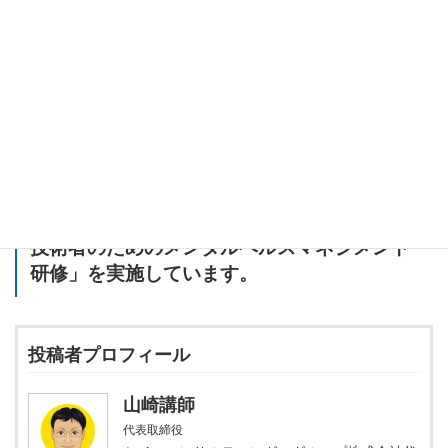
アリストテレスの哲学は、現代の生活でも活用できる「普遍的な
知恵」の宝庫です。興味を持った方は、彼の代表作『ニコマコス
倫理学』に目を通してみてください。また、心理学の分野で「ポ
ジティブ心理学」と呼ばれるアプローチも関連が深いので、さら
に学びを深めると新たな発見があるかもしれません。
ぜひ、今日から一歩踏み出してみてくださいね！
セイ・コンサルティング・グループでは「
IT
技術者のためのメンタルヘルスマネジメント
研修
」を実施しています。
投稿者プロフィール
山崎講師
代表取締役