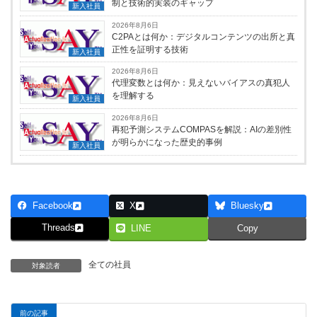
制と技術的実装のギャップ
新入社員
2026年8月6日
C2PAとは何か：デジタルコンテンツの出所と真
正性を証明する技術
新入社員
2026年8月6日
代理変数とは何か：見えないバイアスの真犯人
を理解する
新入社員
2026年8月6日
再犯予測システムCOMPASを解説：AIの差別性
が明らかになった歴史的事例
新入社員
Facebook
X
Bluesky
Threads
LINE
Copy
全ての社員
対象読者
前の記事