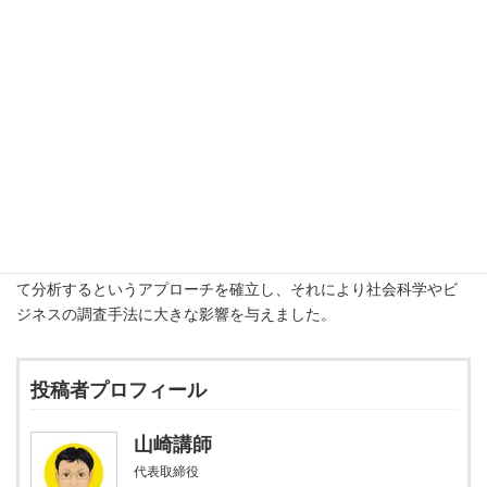
当時、心理学や社会科学では、
「人々の意見や感情をどのように
測るか」
が大きな課題でした。リッカートは、この課題に取り組
み、簡単に使用できるアンケート形式の尺度を開発しました。彼
の提案した尺度は、質問に対して5つまたは7つの選択肢を提示
し、回答者にその中から自分の意見を選ばせるというシンプルな
ものでした。この形式は、多くの分野でその後広く使われるよう
になり、彼の名前を冠して
リッカート尺度
と呼ばれるようになり
ました。
リッカートは、この尺度を使って、個人の態度や行動を数値化し
て分析するというアプローチを確立し、それにより社会科学やビ
ジネスの調査手法に大きな影響を与えました。
投稿者プロフィール
山崎講師
代表取締役