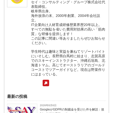
セイ・コンサルティング・グループ株式会社代
表取締役。
岐阜県出身。
海外放浪の末、2000年創業、2004年会社設
立。
IT企業向け人材育成研修歴業界歴20年以上。
すべての無駄を省いた費用対効果の高い「筋肉
質」な研修を提供します！
この記事に間違い等ありましたらぜひお知らせ
ください。
学生時代は趣味と実益を兼ねてリゾートバイト
にいそしむ。長野県白馬村に始まり、志賀高原
でのスキーインストラクター、沖縄石垣島、北
海道トマム。高じてオーストラリアのゴールド
コーストでツアーガイドなど。現在は野菜作り
にはまっている。
最新の投稿
2026年8月6日
GoogleがGDPRの制裁金を受けた件を解説：規