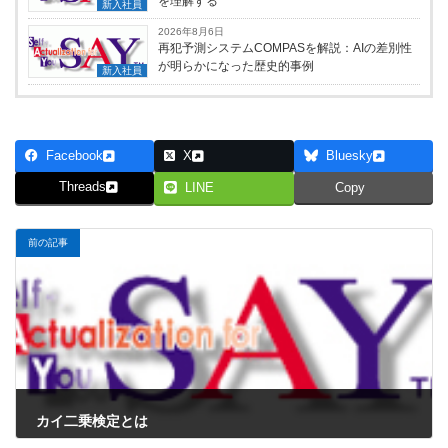
を理解する
新入社員
2026年8月6日
再犯予測システムCOMPASを解説：AIの差別性
が明らかになった歴史的事例
新入社員
Facebook
X
Bluesky
Threads
LINE
Copy
前の記事
カイ二乗検定とは