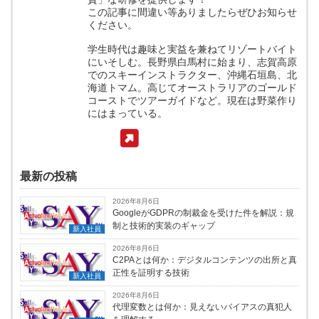
この記事に間違い等ありましたらぜひお知らせ
ください。
学生時代は趣味と実益を兼ねてリゾートバイト
にいそしむ。長野県白馬村に始まり、志賀高原
でのスキーインストラクター、沖縄石垣島、北
海道トマム。高じてオーストラリアのゴールド
コーストでツアーガイドなど。現在は野菜作り
にはまっている。
最新の投稿
2026年8月6日
GoogleがGDPRの制裁金を受けた件を解説：規
制と技術的実装のギャップ
新入社員
2026年8月6日
C2PAとは何か：デジタルコンテンツの出所と真
正性を証明する技術
新入社員
2026年8月6日
代理変数とは何か：見えないバイアスの真犯人