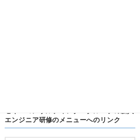
最後に
「問題」と「問題点」は、どちらも問題解決に必要な概念です
が、スケールや視点が違います。まずは全体像を把握して問題を
特定し、その後に問題点を掘り下げる、という順序を意識してく
ださい。
次は、問題解決の具体的な手法（例えば「原因分析ツール」や
「優先順位付けの技術」）を学ぶと、さらに役立つスキルが身に
つきますよ！
セイ・コンサルティング・グループの新人
エンジニア研修のメニュー
へのリンク