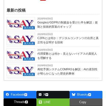
最新の投稿
2026年8月6日
GoogleがGDPRの制裁金を受けた件を解説：規
制と技術的実装のギャップ
新入社員
2026年8月6日
C2PAとは何か：デジタルコンテンツの出所と真
正性を証明する技術
新入社員
2026年8月6日
代理変数とは何か：見えないバイアスの真犯人
を理解する
新入社員
2026年8月6日
再犯予測システムCOMPASを解説：AIの差別性
が明らかになった歴史的事例
新入社員
Facebook
X
Bluesky
Threads
LINE
Copy