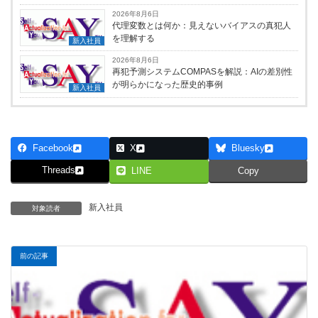
2026年8月6日
代理変数とは何か：見えないバイアスの真犯人
を理解する
新入社員
2026年8月6日
再犯予測システムCOMPASを解説：AIの差別性
が明らかになった歴史的事例
新入社員
Facebook
X
Bluesky
Threads
LINE
Copy
新入社員
対象読者
前の記事