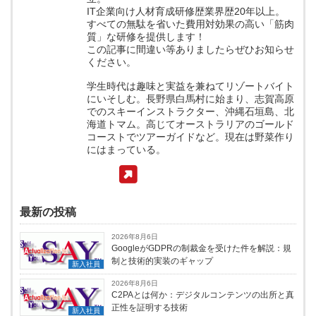
IT企業向け人材育成研修歴業界歴20年以上。
すべての無駄を省いた費用対効果の高い「筋肉
質」な研修を提供します！
この記事に間違い等ありましたらぜひお知らせ
ください。
学生時代は趣味と実益を兼ねてリゾートバイト
にいそしむ。長野県白馬村に始まり、志賀高原
でのスキーインストラクター、沖縄石垣島、北
海道トマム。高じてオーストラリアのゴールド
コーストでツアーガイドなど。現在は野菜作り
にはまっている。
最新の投稿
2026年8月6日
GoogleがGDPRの制裁金を受けた件を解説：規
制と技術的実装のギャップ
新入社員
2026年8月6日
C2PAとは何か：デジタルコンテンツの出所と真
正性を証明する技術
新入社員