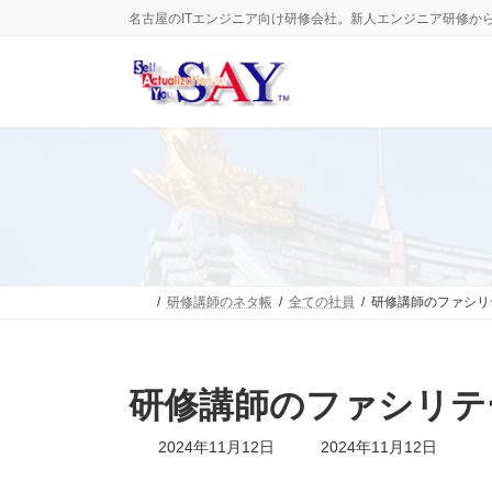
コ
ナ
名古屋のITエンジニア向け研修会社。新人エンジニア研修か
ン
ビ
テ
ゲ
ン
ー
ツ
シ
へ
ョ
ス
ン
キ
に
ッ
移
プ
動
研修講師のネタ帳
全ての社員
研修講師のファシリ
研修講師のファシリテ
最
2024年11月12日
2024年11月12日
終
更