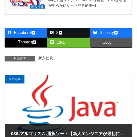
が明らかになった歴史的事例
新入社員
Facebook
X
Bluesky
Threads
LINE
Copy
新入社員
対象読者
前の記事
036-アルゴリズム-選択ソート【新人エンジニアが最初に覚えたい100のJava文法】 シミュレータあり