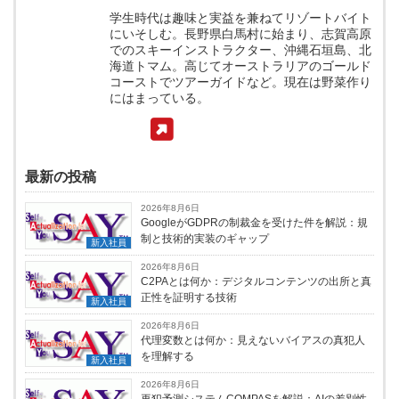
学生時代は趣味と実益を兼ねてリゾートバイト
にいそしむ。長野県白馬村に始まり、志賀高原
でのスキーインストラクター、沖縄石垣島、北
海道トマム。高じてオーストラリアのゴールド
コーストでツアーガイドなど。現在は野菜作り
にはまっている。
最新の投稿
2026年8月6日
GoogleがGDPRの制裁金を受けた件を解説：規
制と技術的実装のギャップ
新入社員
2026年8月6日
C2PAとは何か：デジタルコンテンツの出所と真
正性を証明する技術
新入社員
2026年8月6日
代理変数とは何か：見えないバイアスの真犯人
を理解する
新入社員
2026年8月6日
再犯予測システムCOMPASを解説：AIの差別性