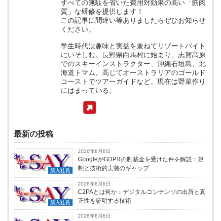
すべての無駄を省いた費用対効果の高い「筋肉
質」な研修を提供します！
この記事に間違い等ありましたらぜひお知らせ
ください。
学生時代は趣味と実益を兼ねてリゾートバイト
にいそしむ。長野県白馬村に始まり、志賀高原
でのスキーインストラクター、沖縄石垣島、北
海道トマム。高じてオーストラリアのゴールド
コーストでツアーガイドなど。現在は野菜作り
にはまっている。
最新の投稿
2026年8月6日
GoogleがGDPRの制裁金を受けた件を解説：規
制と技術的実装のギャップ
新入社員
2026年8月6日
C2PAとは何か：デジタルコンテンツの出所と真
正性を証明する技術
新入社員
2026年8月6日