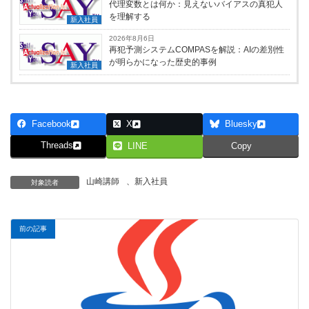
代理変数とは何か：見えないバイアスの真犯人
を理解する
新入社員
2026年8月6日
再犯予測システムCOMPASを解説：AIの差別性
が明らかになった歴史的事例
新入社員
Facebook
X
Bluesky
Threads
LINE
Copy
山崎講師
、
新入社員
対象読者
前の記事