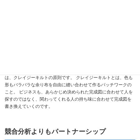
第5章：原則3：クレイジーキル
ト（パートナーシップの構築）
皆さんは、ビジネスを始めるとき「競合他社に情報を盗まれない
ようにしなきゃ」と秘密主義になっていませんか。 あるいは、完
璧なジグソーパズルのピースを探すように、特定のスキルを持つ
人だけを探し回っていませんか。
熟達した起業家は、そんなことはしません！ 彼らが大切にするの
は、クレイジーキルトの原則です。 クレイジーキルトとは、色も
形もバラバラな余り布を自由に縫い合わせて作るパッチワークの
こと。 ビジネスも、あらかじめ決められた完成図に合わせて人を
探すのではなく、関わってくれる人の持ち味に合わせて完成図を
書き換えていくのです。
競合分析よりもパートナーシップ