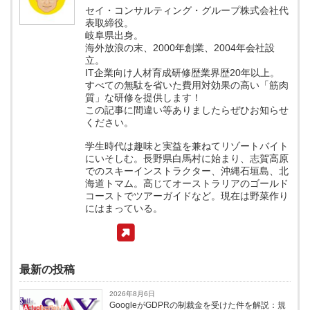
セイ・コンサルティング・グループ株式会社代
表取締役。
岐阜県出身。
海外放浪の末、2000年創業、2004年会社設
立。
IT企業向け人材育成研修歴業界歴20年以上。
すべての無駄を省いた費用対効果の高い「筋肉
質」な研修を提供します！
この記事に間違い等ありましたらぜひお知らせ
ください。
学生時代は趣味と実益を兼ねてリゾートバイト
にいそしむ。長野県白馬村に始まり、志賀高原
でのスキーインストラクター、沖縄石垣島、北
海道トマム。高じてオーストラリアのゴールド
コーストでツアーガイドなど。現在は野菜作り
にはまっている。
最新の投稿
2026年8月6日
GoogleがGDPRの制裁金を受けた件を解説：規