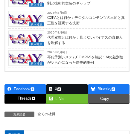
制と技術的実装のギャップ
新入社員
2026年8月6日
C2PAとは何か：デジタルコンテンツの出所と真
正性を証明する技術
新入社員
2026年8月6日
代理変数とは何か：見えないバイアスの真犯人
を理解する
新入社員
2026年8月6日
再犯予測システムCOMPASを解説：AIの差別性
が明らかになった歴史的事例
新入社員
Facebook
X
Bluesky
Threads
LINE
Copy
全ての社員
対象読者