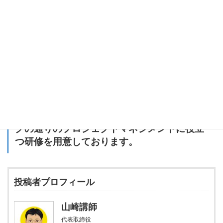
野中郁次郎先生の知識創造理論とアジャイル開発は、「チームで
の知識の共有」と「迅速な価値創造」という共通した目標を持っ
ています。アジャイルを実践する際には、知識創造理論の「暗黙
知」「形式知」、そして「SECIモデル」を意識することで、さら
に効率的かつ創造的なプロセスが実現できるでしょう。
今後、チームでのコミュニケーションやナレッジ共有の方法を見
直しながら、アジャイル開発を深化させていきましょう！
セイ・コンサルティング・グループではリン
クの通りのプロジェクトマネジメントに役立
つ研修を用意しております。
投稿者プロフィール
山崎講師
代表取締役