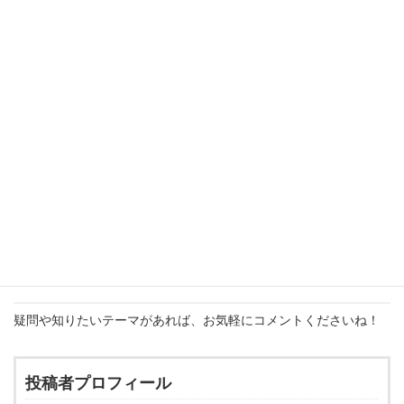
ような内容を学ぶと、さらに深く理解できます。
コーチング・メンタリング技法
の習得
心理的安全性
を高めるチーム作りの方法
育成計画の立て方と評価の仕方
世代別・個人別に合った
育成スタイルの違い
人材育成は一人では完結しません。
育てる側が「人に関心を持ち、信じる力」を身につけることで、
組織全体が変わっていきます。
次回は「若手社員のやる気を引き出す具体的なアプローチ」につ
いてお話しする予定です。
ぜひチェックしてみてください！
疑問や知りたいテーマがあれば、お気軽にコメントくださいね！
投稿者プロフィール