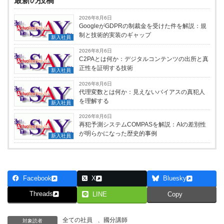
最新の投稿
2026年8月6日
GoogleがGDPRの制裁金を受けた件を解説：規
制と技術的実装のギャップ
新入社員
2026年8月6日
C2PAとは何か：デジタルコンテンツの出所と真
正性を証明する技術
新入社員
2026年8月6日
代理変数とは何か：見えないバイアスの真犯人
を理解する
新入社員
2026年8月6日
再犯予測システムCOMPASを解説：AIの差別性
が明らかになった歴史的事例
新入社員
Facebook
X
Bluesky
Threads
LINE
Copy
全ての社員
、
國分講師
対象読者