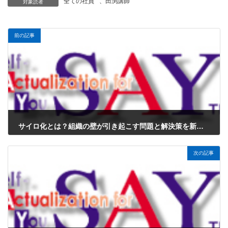
全ての社員
、
田渕講師
対象読者
前の記事
サイロ化とは？組織の壁が引き起こす問題と解決策を新人エンジニア向けに解説！
2025年9月2日
次の記事