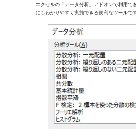
新
エクセルの「データ分析」アドオンで利用で
日
にもわかりやすく実施できる便利なツールで
時
: