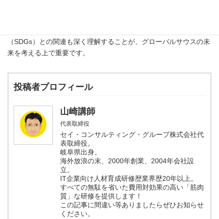
次に学ぶべきこととしては、個々の国が直面する具体的な課題
や、どのような国際的な支援や協力が必要かについて掘り下げて
いくと良いでしょう。さらに、気候変動や持続可能な開発目標
（SDGs）との関連も深く理解することが、グローバルサウスの未
来を考える上で重要です。
投稿者プロフィール
山崎講師
代表取締役
セイ・コンサルティング・グループ株式会社代
表取締役。
岐阜県出身。
海外放浪の末、2000年創業、2004年会社設
立。
IT企業向け人材育成研修歴業界歴20年以上。
すべての無駄を省いた費用対効果の高い「筋肉
質」な研修を提供します！
この記事に間違い等ありましたらぜひお知らせ
ください。