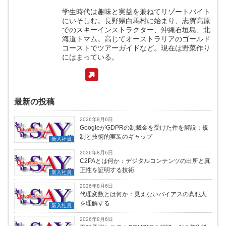
学生時代は趣味と実益を兼ねてリゾートバイト
にいそしむ。長野県白馬村に始まり、志賀高原
でのスキーインストラクター、沖縄石垣島、北
海道トマム。高じてオーストラリアのゴールド
コーストでツアーガイドなど。現在は野菜作り
にはまっている。
最新の投稿
2026年8月6日
GoogleがGDPRの制裁金を受けた件を解説：規
制と技術的実装のギャップ
新入社員
2026年8月6日
C2PAとは何か：デジタルコンテンツの出所と真
正性を証明する技術
新入社員
2026年8月6日
代理変数とは何か：見えないバイアスの真犯人
を理解する
新入社員
2026年8月6日