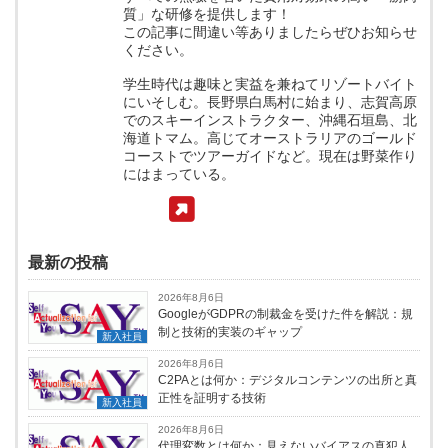
質」な研修を提供します！
この記事に間違い等ありましたらぜひお知らせ
ください。
学生時代は趣味と実益を兼ねてリゾートバイト
にいそしむ。長野県白馬村に始まり、志賀高原
でのスキーインストラクター、沖縄石垣島、北
海道トマム。高じてオーストラリアのゴールド
コーストでツアーガイドなど。現在は野菜作り
にはまっている。
最新の投稿
2026年8月6日
GoogleがGDPRの制裁金を受けた件を解説：規
制と技術的実装のギャップ
新入社員
2026年8月6日
C2PAとは何か：デジタルコンテンツの出所と真
正性を証明する技術
新入社員
2026年8月6日
代理変数とは何か：見えないバイアスの真犯人