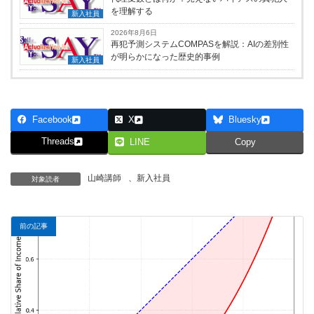
を理解する
新入社員
2026年8月6日
再犯予測システムCOMPASを解説：AIの差別性
が明らかになった歴史的事例
新入社員
Facebook
X
Bluesky
Threads
LINE
Copy
山崎講師
、
新入社員
対象読者
前の記事