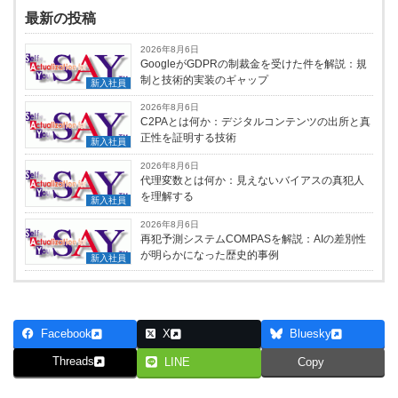
最新の投稿
2026年8月6日
GoogleがGDPRの制裁金を受けた件を解説：規
制と技術的実装のギャップ
新入社員
2026年8月6日
C2PAとは何か：デジタルコンテンツの出所と真
正性を証明する技術
新入社員
2026年8月6日
代理変数とは何か：見えないバイアスの真犯人
を理解する
新入社員
2026年8月6日
再犯予測システムCOMPASを解説：AIの差別性
が明らかになった歴史的事例
新入社員
Facebook
X
Bluesky
Threads
LINE
Copy