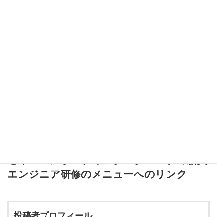
バッチファイル（
）やPowerShellスクリプトでフ
.bat
ァイル操作を自動化してみる
「パーミッション（アクセス権限）」について理解する
ファイル同期やバックアップの仕組みを知る（OneDriveや
Robocopyなど）
少しずつ、「なぜこのファイルは見えないの？」「なぜこのフォ
ルダだけ削除できないの？」といった疑問を解決しながら成長し
ていきましょう！
また何か分からないことがあれば、いつでも聞いてくださいね！
セイ・コンサルティング・グループの新人
エンジニア研修のメニュー
へのリンク
投稿者プロフィール