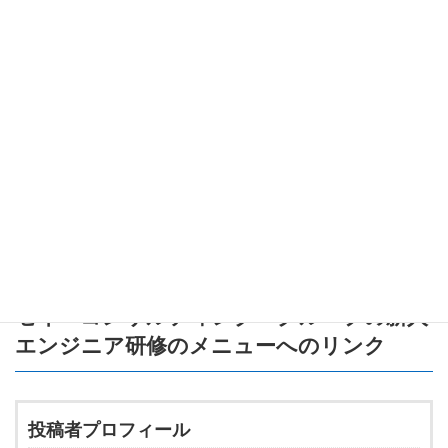
最新仕様（
,
,
）を追
@container
:has()
@scope
う
アクセシビリティとCSSの関係
を理解する
CSS Houdiniで描画に介入する
実験的試みをしてみる
ブラウザのレンダリングとCSSOM
を学ぶことで最適化技術
に触れる
CSSは“枯れた技術”ではありません。むしろ今こそが、最も面白
く、柔軟な進化の真っ只中なのです。
学びを止めず、仕様書を味方にして、CSSをもっと自由に使いこ
なしていきましょう！
セイ・コンサルティング・グループの新人
エンジニア研修のメニュー
へのリンク
投稿者プロフィール