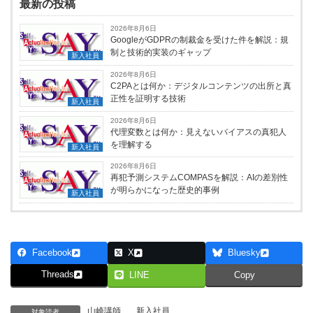
最新の投稿
2026年8月6日
GoogleがGDPRの制裁金を受けた件を解説：規
制と技術的実装のギャップ
新入社員
2026年8月6日
C2PAとは何か：デジタルコンテンツの出所と真
正性を証明する技術
新入社員
2026年8月6日
代理変数とは何か：見えないバイアスの真犯人
を理解する
新入社員
2026年8月6日
再犯予測システムCOMPASを解説：AIの差別性
が明らかになった歴史的事例
新入社員
Facebook
X
Bluesky
Threads
LINE
Copy
山崎講師
、
新入社員
対象読者