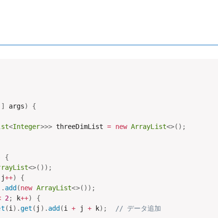
[
]
 args
)
{
ist
<
Integer
>
>
>
 threeDimList 
=
new
ArrayList
<
>
(
)
;
)
{
rrayList
<
>
(
)
)
;
 j
++
)
{
)
.
add
(
new
ArrayList
<
>
(
)
)
;
<
2
;
 k
++
)
{
et
(
i
)
.
get
(
j
)
.
add
(
i 
+
 j 
+
 k
)
;
// データ追加