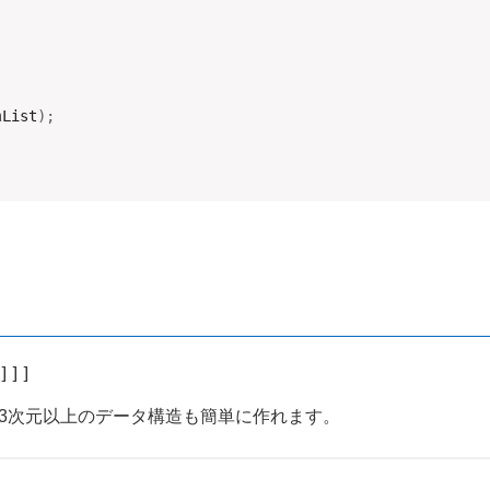
mList
)
;
3次元以上のデータ構造も簡単に作れます。