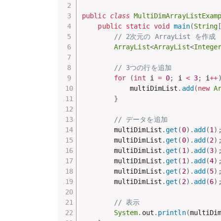
public
class
MultiDimArrayListExam
public
static
void
main
(
String
// 2次元の ArrayList を作成
ArrayList
<
ArrayList
<
Intege
// 3つの行を追加
for
(
int
 i 
=
0
;
 i 
<
3
;
 i
++
            multiDimList
.
add
(
new
A
}
// データを追加
        multiDimList
.
get
(
0
)
.
add
(
1
)
        multiDimList
.
get
(
0
)
.
add
(
2
)
        multiDimList
.
get
(
1
)
.
add
(
3
)
        multiDimList
.
get
(
1
)
.
add
(
4
)
        multiDimList
.
get
(
2
)
.
add
(
5
)
        multiDimList
.
get
(
2
)
.
add
(
6
)
// 表示
System
.
out
.
println
(
multiDi