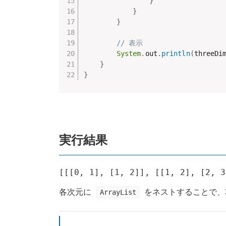
}
}
}
// 表示
System
.
out
.
println
(
threeDi
}
}
実行結果
各次元に
をネストすることで、
ArrayList