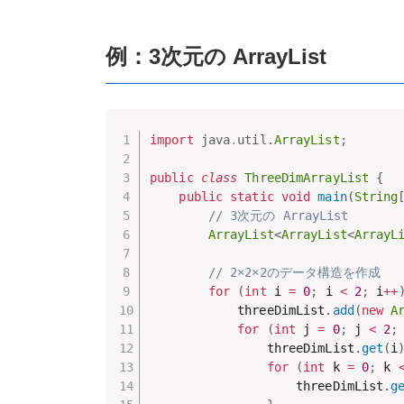
例：3次元の ArrayList
import
java
.
util
.
ArrayList
;
public
class
ThreeDimArrayList
{
public
static
void
main
(
String
// 3次元の ArrayList
ArrayList
<
ArrayList
<
ArrayL
// 2×2×2のデータ構造を作成
for
(
int
 i 
=
0
;
 i 
<
2
;
 i
++
            threeDimList
.
add
(
new
A
for
(
int
 j 
=
0
;
 j 
<
2
;
                threeDimList
.
get
(
i
for
(
int
 k 
=
0
;
 k 
                    threeDimList
.
g