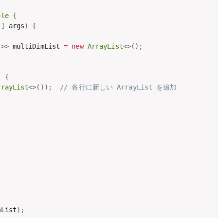
ple
{
[
]
 args
)
{
r
>
>
 multiDimList 
=
new
ArrayList
<
>
(
)
;
)
{
rrayList
<
>
(
)
)
;
// 各行に新しい ArrayList を追加
;
;
;
;
;
;
mList
)
;