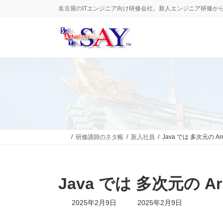
コ
ナ
名古屋のITエンジニア向け研修会社。新人エンジニア研修か
ン
ビ
テ
ゲ
ン
ー
ツ
シ
へ
ョ
ス
ン
キ
に
ッ
移
プ
動
研修講師のネタ帳
新入社員
Java では 多次元の 
Java では 多次元の 
最
2025年2月9日
2025年2月9日
終
更