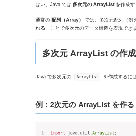
新
はい、Java では
多次元の ArrayList
を作成す
日
時
通常の
配列（Array）
では、多次元配列（例
:
れる
」ことで多次元のデータ構造を表現でき
多次元 ArrayList の作
Java で多次元の
を作成するに
ArrayList
例：2次元の ArrayList を作る
import
java
.
util
.
ArrayList
;