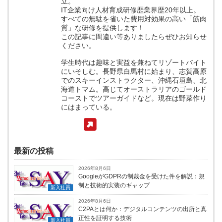
立。
IT企業向け人材育成研修歴業界歴20年以上。
すべての無駄を省いた費用対効果の高い「筋肉
質」な研修を提供します！
この記事に間違い等ありましたらぜひお知らせ
ください。
学生時代は趣味と実益を兼ねてリゾートバイト
にいそしむ。長野県白馬村に始まり、志賀高原
でのスキーインストラクター、沖縄石垣島、北
海道トマム。高じてオーストラリアのゴールド
コーストでツアーガイドなど。現在は野菜作り
にはまっている。
最新の投稿
2026年8月6日
GoogleがGDPRの制裁金を受けた件を解説：規
制と技術的実装のギャップ
新入社員
2026年8月6日
C2PAとは何か：デジタルコンテンツの出所と真
正性を証明する技術
新入社員