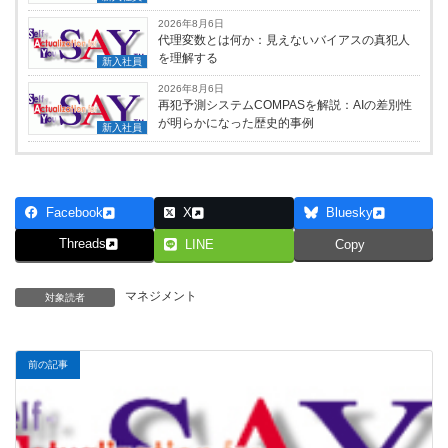
2026年8月6日
代理変数とは何か：見えないバイアスの真犯人
を理解する
新入社員
2026年8月6日
再犯予測システムCOMPASを解説：AIの差別性
が明らかになった歴史的事例
新入社員
Facebook
X
Bluesky
Threads
LINE
Copy
マネジメント
対象読者
前の記事