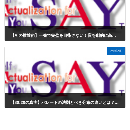
【AIの推敲術】一発で完璧を目指さない！質を劇的に高める「Iterative Refinement（反復的改善）」
2025年12月16日
次の記事
【80:20の真実】パレートの法則とべき分布の違いとは？世界の不平等を数式なしで直感的に理解する
2025年12月20日