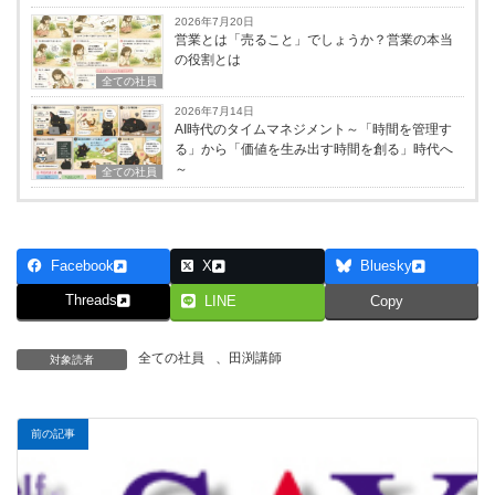
2026年7月20日
営業とは「売ること」でしょうか？営業の本当
の役割とは
全ての社員
2026年7月14日
AI時代のタイムマネジメント～「時間を管理す
る」から「価値を生み出す時間を創る」時代へ
～
全ての社員
Facebook
X
Bluesky
Threads
LINE
Copy
全ての社員
、
田渕講師
対象読者
前の記事