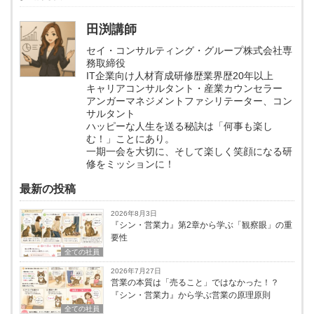
田渕講師
セイ・コンサルティング・グループ株式会社専
務取締役
IT企業向け人材育成研修歴業界歴20年以上
キャリアコンサルタント・産業カウンセラー
アンガーマネジメントファシリテーター、コン
サルタント
ハッピーな人生を送る秘訣は「何事も楽し
む！」ことにあり。
一期一会を大切に、そして楽しく笑顔になる研
修をミッションに！
最新の投稿
2026年8月3日
『シン・営業力』第2章から学ぶ「観察眼」の重
要性
全ての社員
2026年7月27日
営業の本質は「売ること」ではなかった！？
『シン・営業力』から学ぶ営業の原理原則
全ての社員