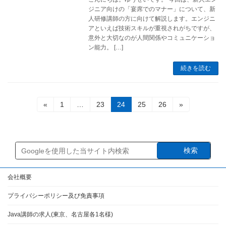
ジニア向けの「宴席でのマナー」について、新
人研修講師の方に向けて解説します。エンジニ
アといえば技術スキルが重視されがちですが、
意外と大切なのが人間関係やコミュニケーショ
ン能力。 […]
続きを読む
投
固
固
固
固
固
«
1
…
23
24
25
26
»
定
定
定
定
定
稿
ペ
ペ
ペ
ペ
ペ
ー
ー
ー
ー
ー
の
ジ
ジ
ジ
ジ
ジ
検索
ペ
ー
会社概要
ジ
プライバシーポリシー及び免責事項
送
Java講師の求人(東京、名古屋各1名様)
り